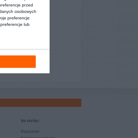
preferencje przed
a danych osobowych
oje preferencje
preferencje lub
Na skróty:
Regulamin