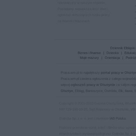
rekrutacyjny w naszym regionie.
Posiadamy największą ilość ofert i
ogłoszeń dotyczących rynku pracy
na Warmii i Mazurach
Dziennik Elbląski
Biznes i finanse
|
Dziecko
|
Edukac
Moje mazury
|
Orientacja
|
Podró
Praca.wm.pl to największy
portal pracy w Olszty
Praca.wm.pl zawiera ogłoszenia z całego wojewód
więcej
ogłoszeń pracy w Olsztynie
i w całym regi
Olsztyn
, Elbląg, Bartoszyce, Ostróda, Ełk, Iława,
Copyright © 2001-2010 Gazeta Olsztyńska, Wszelkie 
NIP 729-198-10-28, Sąd Rejonowy w Olsztynie, VII
Galindia Sp. z o. o. jest członkiem
IAB Polska
.
Poprzez przesłanie opinii, zdjęć i filmów oraz wpis
innych tytułach wydawanych przez Galindia Sp. z o.