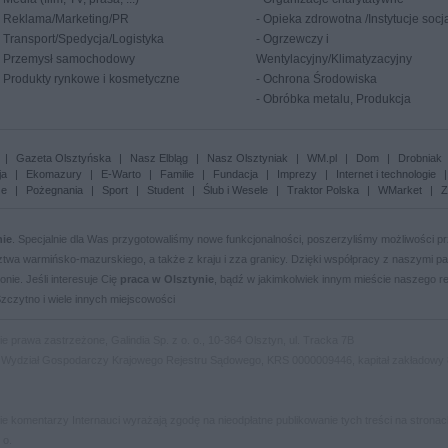
-
Reklama/Marketing/PR
-
Opieka zdrowotna /Instytucje socj
-
Transport/Spedycja/Logistyka
-
Ogrzewczy i
-
Przemysł samochodowy
Wentylacyjny/Klimatyzacyjny
-
Produkty rynkowe i kosmetyczne
-
Ochrona Środowiska
-
Obróbka metalu, Produkcja
|
Gazeta Olsztyńska
|
Nasz Elbląg
|
Nasz Olsztyniak
|
WM.pl
|
Dom
|
Drobniak
ja
|
Ekomazury
|
E-Warto
|
Familie
|
Fundacja
|
Imprezy
|
Internet i technologie
że
|
Pożegnania
|
Sport
|
Student
|
Ślub i Wesele
|
Traktor Polska
|
WMarket
|
Z
nie
. Specjalnie dla Was przygotowaliśmy nowe funkcjonalności, poszerzyliśmy możliwości 
ztwa warmińsko-mazurskiego, a także z kraju i zza granicy. Dzięki współpracy z naszymi 
onie. Jeśli interesuje Cię
praca w Olsztynie
, bądź w jakimkolwiek innym mieście naszego re
 Szczytno i wiele innych miejscowości
prawa zastrzeżone, Galindia Sp. z o. o., 10-364 Olsztyn, ul. Tracka 7B
I Wydział Gospodarczy Krajowego Rejestru Sądowego, KRS 0000009446, kapitał zakładowy 8
anie komentarzy Internauci wyrażają zgodę na nieodpłatne publikowanie tych treści na strona
 o.