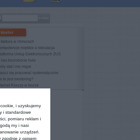
rmator
-faktura w chmurach
ompetencje miękkie a rekrutacja
latforma Usług Elektronicznych ZUS
 nas bezrobocie hula
eby stał i nie migał
aucz się pracować systematycznie
o to jest mentoring?
nternet Rzeczy w biurze
cookie, i uzyskujemy
ry i standardowe
ści, pomiaru reklam i
godą my i nasi
kanowanie urządzeń.
w zgodnie z opisem