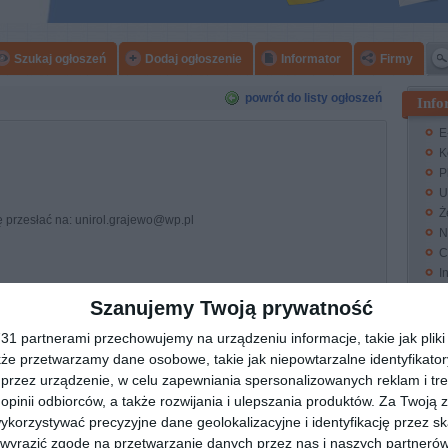
Szukaj ogłoszeń
Dodaj ogłoszenie
Informator
Firmy
powrót do listy ogłoszeń
Info
E
K
P
U
Ż
zesłać na: unirol.grajewo@wp.pl
N
C
I
na: Grajewo
Szanujemy Twoją prywatność
1 partnerami przechowujemy na urządzeniu informacje, takie jak pliki 
kże przetwarzamy dane osobowe, takie jak niepowtarzalne identyfikato
przez urządzenie, w celu zapewniania spersonalizowanych reklam i tre
tatek
Wyślij ogłoszenie znajomemu
 opinii odbiorców, a także rozwijania i ulepszania produktów.
Za Twoją z
orzystywać precyzyjne dane geolokalizacyjne i identyfikację przez s
 wyrazić zgodę na przetwarzanie danych przez nas i naszych partneró