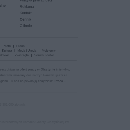
Polityka prywatności
alne
Reklama
Kontakt
Cennik
O firmie
|
Moto
|
Praca
|
Kultura
|
Moda i Uroda
|
Moje góry
drowie
|
Zwierzęta
|
Serwis Jooble
przeszukiwania
ofert pracy w Olsztynie
i nie tylko.
partnerami, możemy dostarczyć Państwu jeszcze
gionu – u nas na pewno ją znajdziesz.
Praca –
 301 000 złotych.
ch internetowych i łamach Gazety Olsztyńskiej i w