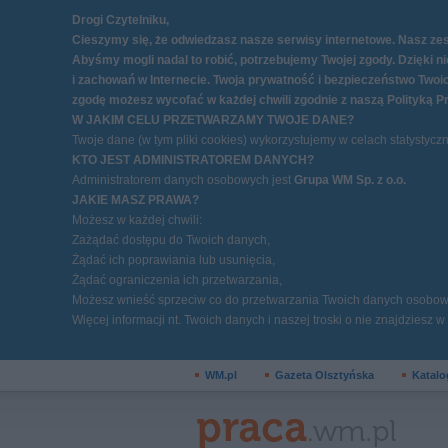
Drogi Czytelniku,
Cieszymy się, że odwiedzasz nasze serwisy internetowe. Nasz zesp
Abyśmy mogli nadal to robić, potrzebujemy Twojej zgody. Dzięki 
i zachowań w Internecie. Twoja prywatność i bezpieczeństwo Twoic
zgodę możesz wycofać w każdej chwili zgodnie z naszą
Polityką P
W JAKIM CELU PRZETWARZAMY TWOJE DANE?
Twoje dane (w tym pliki cookies) wykorzystujemy w celach statystyc
KTO JEST ADMINISTRATOREM DANYCH?
Administratorem danych osobowych jest
Grupa WM Sp. z o.o.
JAKIE MASZ PRAWA?
Możesz w każdej chwili:
Zażądać dostępu do Twoich danych,
Żądać ich poprawiania lub usunięcia,
Żądać ograniczenia ich przetwarzania,
Możesz wnieść sprzeciw co do przetwarzania Twoich danych osobow
Więcej informacji nt. Twoich danych i naszej troski o nie znajdziesz w
WM.pl
Gazeta Olsztyńska
Katalo