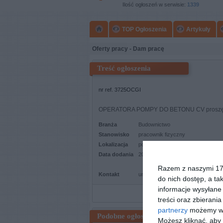
Ilość ogłoszeń w serwisie:
1339
TOP Ogłoszenia
Artykuły
Oferty pracy - Dam pracę
Treść ogłoszenia
nr ref. 3725OCGI
OPERATORA POMPY DO BETONU CV proszę pr
Branża
Budownictwo
Stanowisko
pracownik fizyczny
Lokalizacja
podlaskie , Powiat: grajewski Gmi
Data dodania
2025-04-03
Razem z naszymi 173
Kontakt
unirol.grajewo@wp.pl
do nich dostęp, a ta
informacje wysyłane 
Zapisz ogłoszenie do no
treści oraz zbierania
partnerzy
możemy wyk
Podobne ogłoszenia
Możesz kliknąć, aby