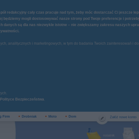
ół redakcyjny cały czas pracuje nad tym, żeby móc dostarczać Ci jeszcze lepsz
niej będziemy mogli dostosowywać nasze strony pod Twoje preferencje i potrz
h danych są dla nas niezwykle istotne – nie zwiększamy zakresu naszych upraw
rywatności
.
znych, analitycznych i marketingowych, w tym do badania Twoich zainteresowań i 
ych.
Polityce Bezpieczeństwa
.
g Firm
Drobniak
Moto
Dom
Załóż nowe konto
notatnik