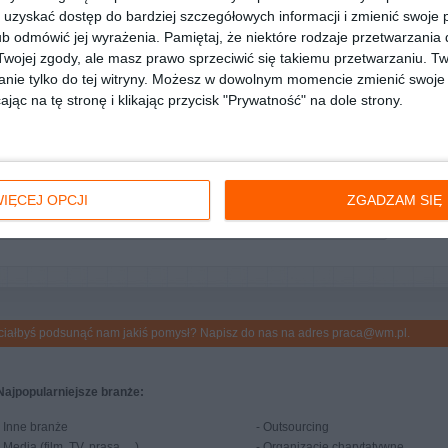
uzyskać dostęp do bardziej szczegółowych informacji i zmienić swoje 
b odmówić jej wyrażenia.
Region
Pamiętaj, że niektóre rodzaje przetwarzani
Data dodania
ojej zgody, ale masz prawo sprzeciwić się takiemu przetwarzaniu. Tw
a
warmińsko-mazurskie
2025-08-26
nie tylko do tej witryny. Możesz w dowolnym momencie zmienić swoje 
jąc na tę stronę i klikając przycisk "Prywatność" na dole strony.
o elewacji
warmińsko-mazurskie
2025-08-21
warmińsko-mazurskie
2025-06-06
nictwo
podlaskie
2025-04-03
warmińsko-mazurskie
2025-02-27
IĘCEJ OPCJI
ZGADZAM SIĘ
więcej ogłoszeń...
hciałbyś podsunąć nam jakiś pomysł? Napisz do nas na adres
praca@wm.pl
.
Najpopularniejsze branże:
-
Inne branże
-
Outsourcing
-
Media (film, TV, prasa, ...)
-
Organizacje charytatywne